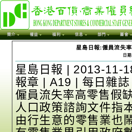
簡介
權益
福利
信息
部門
屬會
星島日報:僱員流失率
日期:
星島日報 | 2013-11-1
報章 | A19 | 每日雜誌
僱員流失率高零售假缺
人口政策諮詢文件指
由行生意的零售業也