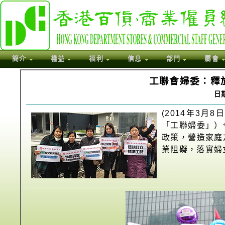
簡介
權益
福利
信息
部門
屬會
工聯會婦委：釋
日期
(2014年3
「工聯婦委」）
政策，營造家庭
業阻礙，落實婦