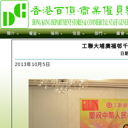
簡介
權益
福利
信息
部門
屬會
工聯大埔廣福邨
日期:
2013年10月5日