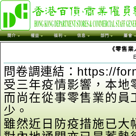
簡介
權益
福利
信息
部門
屬會
《零售業
日
問卷調連結：https://form
受三年疫情影響，本地
而尚在從事零售業的員
少。
雖然近日防疫措施已大