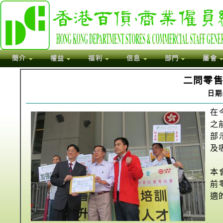
簡介
權益
福利
信息
部門
屬會
二問零
日期:
在
之
部
及
本
前
適