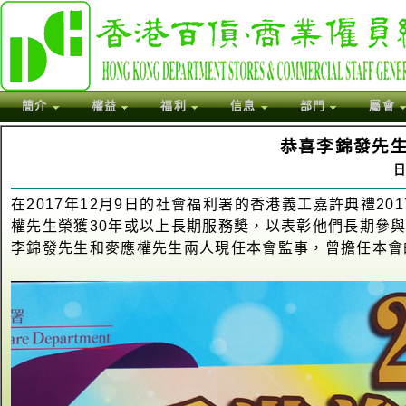
簡介
權益
福利
信息
部門
屬會
恭喜李錦發先
日
在2017年12月9日的社會福利署的香港義工嘉許典禮2
權先生榮獲30年或以上長期服務奬，以表彰他們長期參
李錦發先生和麥應權先生兩人現任本會監事，曾擔任本會